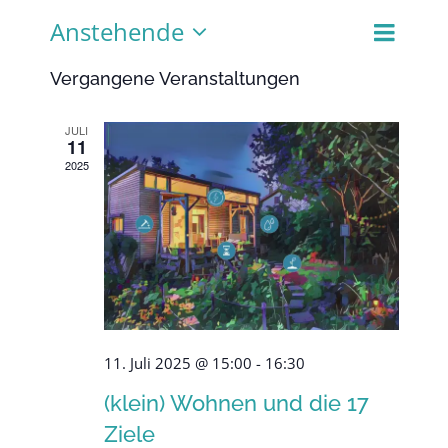
Anstehende
Veranst
Liste
Ansich
Ansicht
Datum
Naviga
Vergangene Veranstaltungen
Navigat
wählen.
JULI
11
2025
11. Juli 2025 @ 15:00
-
16:30
(klein) Wohnen und die 17
Ziele