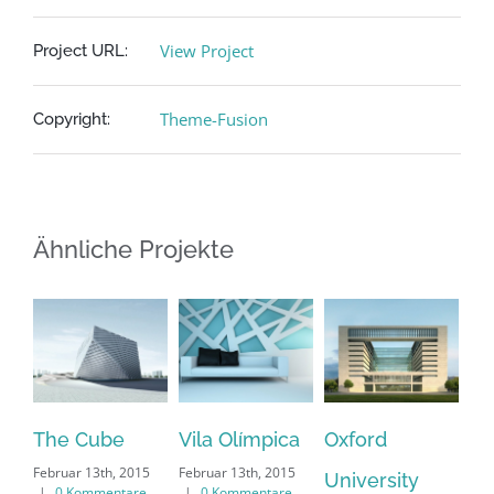
View Project
Project URL:
Theme-Fusion
Copyright:
Ähnliche Projekte
The Cube
Vila Olímpica
Oxford
Du
Februar 13th, 2015
Februar 13th, 2015
Feb
University
|
0 Kommentare
|
0 Kommentare
|