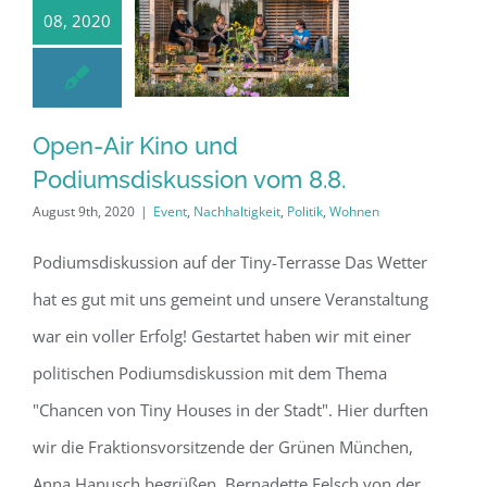
08, 2020
Open-Air Kino
Open-Air Kino und
und
Podiumsdiskussion vom 8.8.
August 9th, 2020
|
Event
,
Nachhaltigkeit
,
Politik
,
Wohnen
Podiumsdiskussion
vom 8.8.
Podiumsdiskussion auf der Tiny-Terrasse Das Wetter
hat es gut mit uns gemeint und unsere Veranstaltung
war ein voller Erfolg! Gestartet haben wir mit einer
politischen Podiumsdiskussion mit dem Thema
"Chancen von Tiny Houses in der Stadt". Hier durften
wir die Fraktionsvorsitzende der Grünen München,
Anna Hanusch begrüßen, Bernadette Felsch von der