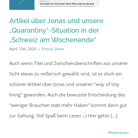
Artikel über Jonas
und unsere
Artikel über Jonas und unsere
„Quarantiny“-
„Quarantiny“-Situation in der
„Schweiz am Wochenende“
Situation in der
April 12th, 2020
|
Presse
,
Jonas
„Schweiz am
Wochenende“
Auch wenn Titel und Zwischenüberschriften aus unserer
Sicht etwas zu reißerisch gewählt sind, ist es doch ein
schöner Artikel über Jonas und unseren "way of tiny
living" geworden. Auch die bewusste Entscheidung des
"weniger Brauchen statt mehr Haben" kommt darin gut
zur Geltung. Viel Spaß beim Lesen ;-) Hier gehts [...]
Weiterlesen